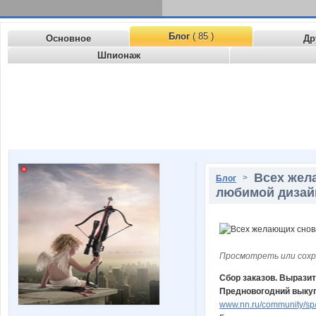
Блог
( 85 )
Основное
Др
Шпионаж
Всех жел
>
Блог
любимой дизай
Просмотреть или сохр
Сбор заказов. Вырази
Предновогодний выкуп
www.nn.ru/community/sp