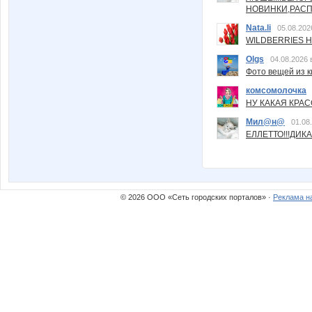
НОВИНКИ,РАСП
Nata.li
05.08.202
WILDBERRIES Н
Olgs
04.08.2026 
Фото вещей из ки
комсомолочка
НУ КАКАЯ КРАСОТ
Мил@н@
01.08
ЕЛЛЕТТО!!!ДИК
© 2026 ООО «Сеть городских порталов» ·
Реклама н