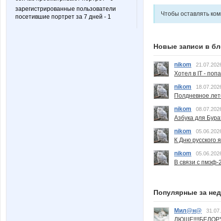
зарегистрированные пользователи
Чтобы оставлять ко
посетившие портрет за 7 дней - 1
Новые записи в бл
nikom
21.07.202
Хотел в IT - поп
nikom
18.07.202
Полдневное лет
nikom
08.07.202
Азбука для Бура
nikom
05.06.202
К Дню русского 
nikom
05.06.202
В связи с пмэф-
Популярные за не
Мил@н@
31.07
ЛЮШЕ!!!!БЕЛО