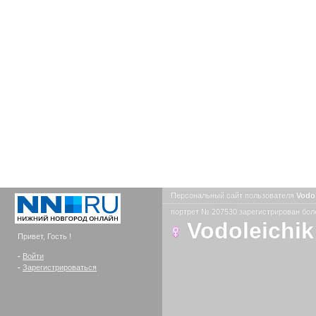
Персональный сайт пользователя
Vodo
портрет № 207530 зарегистрирован боле
Vodoleichik
Привет, Гость !
-
Войти
-
Зарегистрироваться