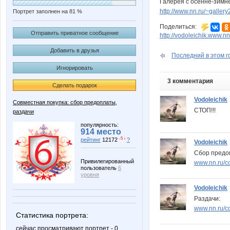
Галерея с осенне-зимне
http://www.nn.ru/~gall
Портрет заполнен на 81 %
Поделиться:
Отправить приватное сообщение
http://vodoleichik.www.nn
Добавить в друзья
Последний в этом го
Игнорировать
3 комментария
Сделать подарок
Vodoleichik
Совместная покупка: сбор предоплаты,
СТОП!!!
раздачи
популярность:
914 место
-5 ↓
рейтинг
12172
?
Vodoleichik
Сбор предо
Привилегированный
www.nn.ru/c
пользователь
6
уровня
Vodoleichik
Раздачи:
www.nn.ru/c
Статистика портрета:
сейчас просматривают портрет - 0