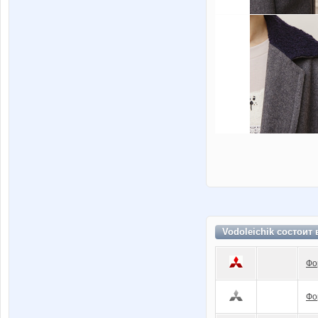
Vodoleichik состоит
Фо
Фо