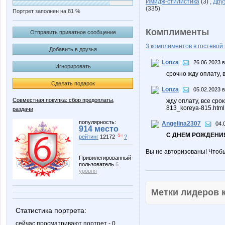
Имидж-стилистика
(3) ,
Дру
(335)
Портрет заполнен на 81 %
Комплименты
Отправить приватное сообщение
3 комплиментов в гостевой 
Добавить в друзья
Lonza
26.06.2023 в
Игнорировать
срочно жду оплату,
Сделать подарок
Lonza
05.02.2023 в
Совместная покупка: сбор предоплаты,
жду оплату, все сро
813_koreya-815.html
раздачи
популярность:
Angelina2307
04.
914 место
С ДНЕМ РОЖДЕНИЯ
-5 ↓
рейтинг
12172
?
Вы не авторизованы! Чтоб
Привилегированный
пользователь
6
уровня
Метки лидеров
Статистика портрета:
сейчас просматривают портрет - 0