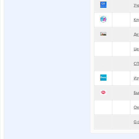
Уч
Кл
Де
Це
СП
Из
Бь
Ох
G 