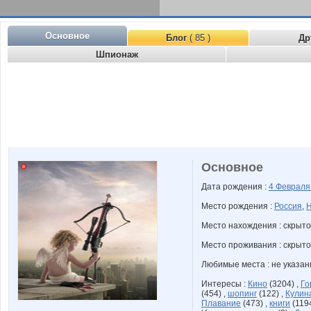
Основное
Блог
( 85 )
Др
Шпионаж
Основное
Дата рождения :
4 Феврал
Место рождения :
Россия
,
Н
Место нахождения : скрыто
Место проживания : скрыто
Любимые места : не указа
Интересы :
Кино
(3204) ,
Го
(454) ,
шопинг
(122) ,
Кулин
Плавание
(473) ,
книги
(1194