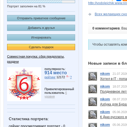
http://vodoleichik.www.n
Портрет заполнен на 81 %
Всех желающих снов
Отправить приватное сообщение
Добавить в друзья
0 комментариев
. Ва
Игнорировать
Чтобы оставлять ко
Сделать подарок
Совместная покупка: сбор предоплаты,
раздачи
Новые записи в бл
популярность:
914 место
nikom
21.07.202
-5 ↓
рейтинг
12172
?
Хотел в IT - поп
nikom
18.07.202
Привилегированный
Полдневное лет
пользователь
6
уровня
nikom
08.07.202
Азбука для Бура
nikom
05.06.202
К Дню русского 
Статистика портрета:
nikom
05.06.202
сейчас просматривают портрет - 0