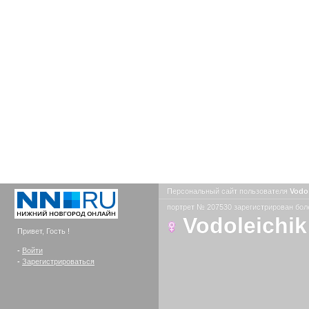
Персональный сайт пользователя
Vodo
портрет № 207530 зарегистрирован боле
Vodoleichik
Привет, Гость !
-
Войти
-
Зарегистрироваться