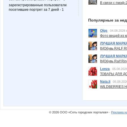
В связи с пмэф-
зарегистрированные пользователи
посетившие портрет за 7 дней - 1
Популярные за не
Olgs
04.08.2026 
Фото вещей из ки
ЛУЧШАЯ МАРК
[b]Обувь RALF RI
ЛУЧШАЯ МАРК
[b]Обувь Ralf Ri
Lonza
05.08.2026
ТОВАРЫ ДЛЯ ДО
Nata.li
05.08.202
WILDBERRIES Н
© 2026 ООО «Сеть городских порталов» ·
Реклама н