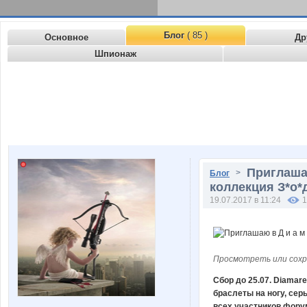
Блог
( 85 )
Основное
Др
Шпионаж
Приглашаю
>
Блог
коллекция З*о*
19.07.2017 в 11:24
1
Просмотреть или сохр
Сбор до 25.07. Diаmа
браслеты на ногу, сер
всех участников фору