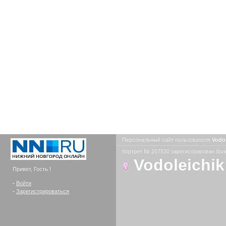
Персональный сайт пользователя
Vodo
портрет № 207530 зарегистрирован боле
Vodoleichik
Привет, Гость !
-
Войти
-
Зарегистрироваться