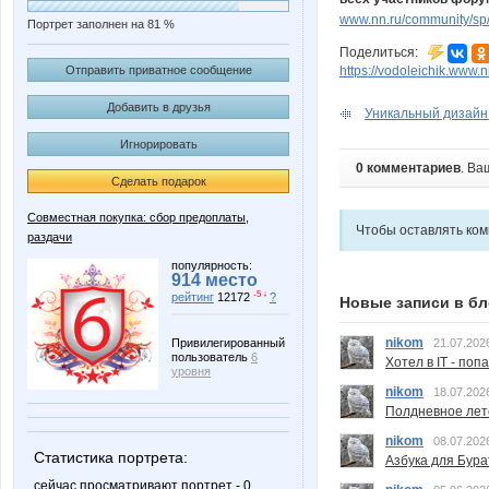
www.nn.ru/community/sp/
Портрет заполнен на 81 %
Поделиться:
https://vodoleichik.www.
Отправить приватное сообщение
Добавить в друзья
Уникальный дизайн 
Игнорировать
0 комментариев
. Ва
Сделать подарок
Совместная покупка: сбор предоплаты,
Чтобы оставлять ко
раздачи
популярность:
914 место
-5 ↓
рейтинг
12172
?
Новые записи в бл
nikom
21.07.202
Привилегированный
пользователь
6
Хотел в IT - поп
уровня
nikom
18.07.202
Полдневное лет
nikom
08.07.202
Статистика портрета:
Азбука для Бура
сейчас просматривают портрет - 0