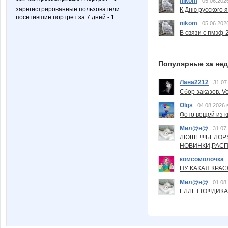
nikom
05.06.202
зарегистрированные пользователи
К Дню русского 
посетившие портрет за 7 дней - 1
nikom
05.06.202
В связи с пмэф-
Популярные за не
Лана2212
31.07
Сбор заказов. Ve
Olgs
04.08.2026 
Фото вещей из ки
Мил@н@
31.07
ЛЮШЕ!!!!БЕЛО
НОВИНКИ,РАСП
комсомолочка
НУ КАКАЯ КРАСОТ
Мил@н@
01.08
ЕЛЛЕТТО!!!ДИК