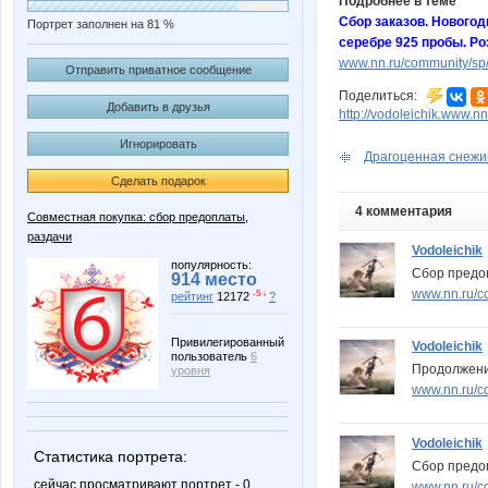
Подробнее в теме
Сбор заказов. Новогод
Портрет заполнен на 81 %
серебре 925 пробы. Р
www.nn.ru/community/sp
Отправить приватное сообщение
Поделиться:
Добавить в друзья
http://vodoleichik.www.nn
Игнорировать
Драгоценная снежинк
Сделать подарок
4 комментария
Совместная покупка: сбор предоплаты,
раздачи
Vodoleichik
популярность:
Сбор предо
914 место
www.nn.ru/c
-5 ↓
рейтинг
12172
?
Привилегированный
Vodoleichik
пользователь
6
Продолжени
уровня
www.nn.ru/co
Vodoleichik
Статистика портрета:
Сбор предоп
сейчас просматривают портрет - 0
www.nn.ru/co