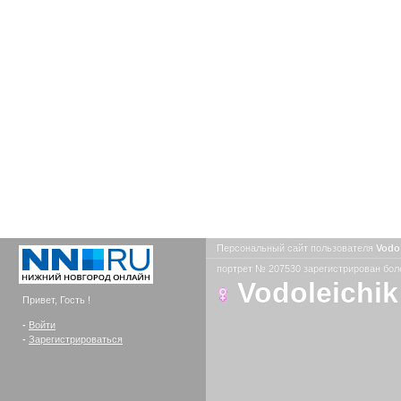
Персональный сайт пользователя
Vodo
портрет № 207530 зарегистрирован боле
Vodoleichik
Привет, Гость !
-
Войти
-
Зарегистрироваться