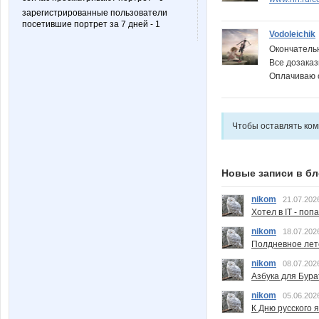
зарегистрированные пользователи
посетившие портрет за 7 дней - 1
Vodoleichik
Окончатель
Все дозака
Оплачиваю о
Чтобы оставлять ко
Новые записи в бл
nikom
21.07.202
Хотел в IT - поп
nikom
18.07.202
Полдневное лет
nikom
08.07.202
Азбука для Бура
nikom
05.06.202
К Дню русского 