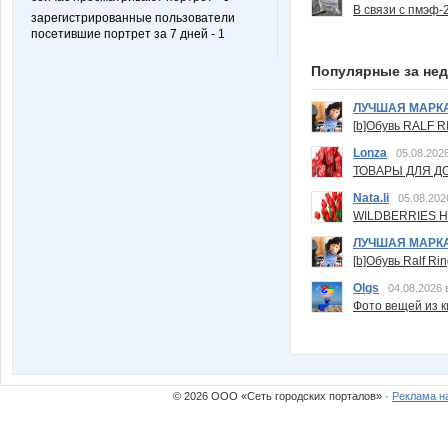
В связи с пмэф-
зарегистрированные пользователи
посетившие портрет за 7 дней - 1
Популярные за не
ЛУЧШАЯ МАРК
[b]Обувь RALF RI
Lonza
05.08.2026
ТОВАРЫ ДЛЯ ДО
Nata.li
05.08.202
WILDBERRIES Н
ЛУЧШАЯ МАРК
[b]Обувь Ralf Ri
Olgs
04.08.2026 
Фото вещей из ки
© 2026 ООО «Сеть городских порталов» ·
Реклама н