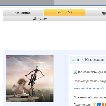
Блог
( 85 )
Основное
Др
Шпионаж
Кто ждал 
>
Блог
Просмотреть или сохр
www.nn.ru/community/sp/m
По каким-либо вопросам
Поделиться: