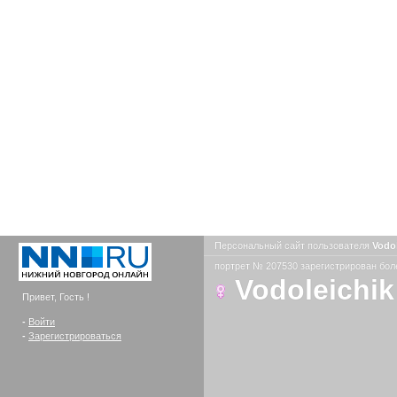
Персональный сайт пользователя
Vodo
портрет № 207530 зарегистрирован боле
Vodoleichik
Привет, Гость !
-
Войти
-
Зарегистрироваться