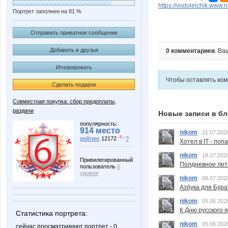
https://vodoleichik.www.
Портрет заполнен на 81 %
Отправить приватное сообщение
Добавить в друзья
0 комментариев
. Ва
Игнорировать
Чтобы оставлять ко
Сделать подарок
Совместная покупка: сбор предоплаты,
раздачи
Новые записи в бл
популярность:
914 место
nikom
21.07.202
-5 ↓
рейтинг
12172
?
Хотел в IT - поп
nikom
18.07.202
Привилегированный
Полдневное лет
пользователь
6
уровня
nikom
08.07.202
Азбука для Бура
nikom
05.06.202
К Дню русского 
Статистика портрета:
nikom
05.06.202
сейчас просматривают портрет - 0